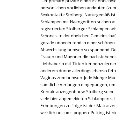
Der primäre private Eindruck entschei
persönlichen Vorlieben andeuten (zum 
Sexkontakte Stolberg. Naturgemäß ist 
Schlampen mit Haengetitten suchen auf
registrierten Stolberger Schlampen wi
Schönes. In der ehelichen Gemeinschaf
gerade unbedeutend in einer schönen Li
Abwechslung bumsen so spannend. Dein
Frauen und Maenner die nachstehende k
Liebhaberin mit Titten kennenzulernen
anderem dünne allerdings ebenso fett
Vaginas zum bumsen. Jede Menge Macke
sämtliche Verlangen eingegangen, um 
Kontaktanzeigenbörse Stolberg seine F
viele hier angemeldeten Schlampen schn
Erhebungen zu Folge ist der Matratze
wirklich nur ums poppen. Petting ist n