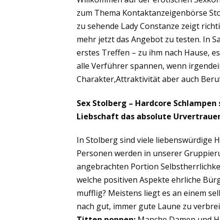
zum Thema Kontaktanzeigenbörse Stolb
zu sehende Lady Constanze zeigt richti
mehr jetzt das Angebot zu testen. In
erstes Treffen – zu ihm nach Hause, es
alle Verführer spannen, wenn irgendei
Charakter,Attraktivität aber auch Ber
Sex Stolberg – Hardcore Schlampen s
Liebschaft das absolute Urvertraue
In Stolberg sind viele liebenswürdige
Personen werden in unserer Gruppierun
angebrachten Portion Selbstherrlichkeit 
welche positiven Aspekte ehrliche Bür
mufflig? Meistens liegt es an einem se
nach gut, immer gute Laune zu verbreit
Titten poppen:
Manche Damen und Herr