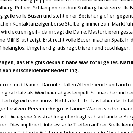
erg. Rubens Schlampen rundum Stolberg besitzen volle Buse
g geile volle Busen und steht einer Beziehung offen gegenüb
 Sachen Kontaktanzeigenbörse Stolberg immer zum Marktführ
 wird extrem geil – dann sagt die Dame: Masturbieren gesta
ne Milf Brust zeigt. Erst recht volle Busen machen Spaß. I
uf belanglos. Umgehend gratis registrieren und zuschlagen.
agen, das Ereignis deshalb habe was total geiles. Natu
n von entscheidender Bedeutung.
 Herren und Damen. Darunter fallen Alleinlebende und auch
g ratzfatz als Weicheier abgestempelt. So manche sind der 
erfolgreich sein muss. Nichts desto trotz ist aber das totale
ger besitzen.
Persönliche gute Laune:
Warum sind so manch
lbst. Die eigene Ausstrahlung überträgt sich auf andere Bürg
en. Dies impliziert, interessante Treffen auf der Stelle ke
en möchten in Erfahrung bringen, wieso ein Abenteuer fe