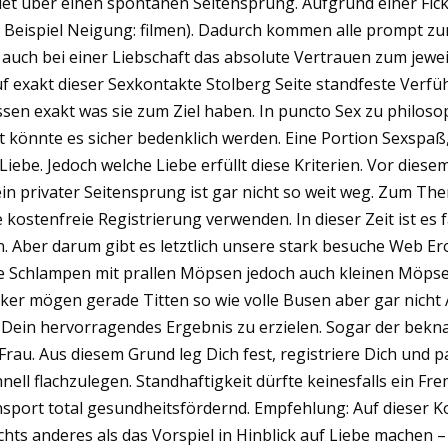
det über einen spontanen Seitensprung. Aufgrund einer Fick
Beispiel Neigung: filmen). Dadurch kommen alle prompt zum
auch bei einer Liebschaft das absolute Vertrauen zum jewei
 exakt dieser Sexkontakte Stolberg Seite standfeste Verfü
ssen exakt was sie zum Ziel haben. In puncto Sex zu philoso
t könnte es sicher bedenklich werden. Eine Portion Sexspaß
ebe. Jedoch welche Liebe erfüllt diese Kriterien. Vor diesem
 privater Seitensprung ist gar nicht so weit weg. Zum Th
ostenfreie Registrierung verwenden. In dieser Zeit ist es 
. Aber darum gibt es letztlich unsere stark besuche Web Ero
e Schlampen mit prallen Möpsen jedoch auch kleinen Möpsen
r mögen gerade Titten so wie volle Busen aber gar nicht 
Dein hervorragendes Ergebnis zu erzielen. Sogar der bekn
rau. Aus diesem Grund leg Dich fest, registriere Dich und p
ell flachzulegen. Standhaftigkeit dürfte keinesfalls ein Fr
nsport total gesundheitsfördernd. Empfehlung: Auf dieser 
ichts anderes als das Vorspiel in Hinblick auf Liebe machen