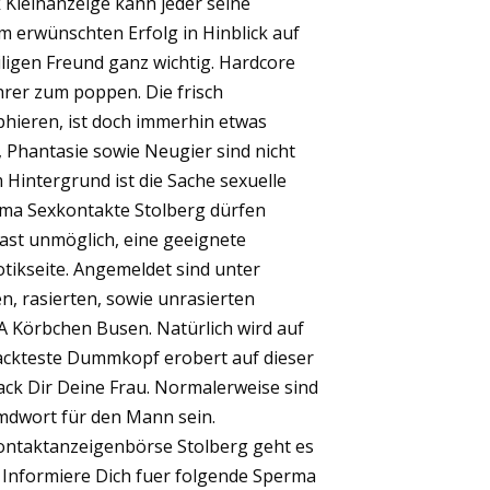
 Kleinanzeige kann jeder seine
 erwünschten Erfolg in Hinblick auf
ligen Freund ganz wichtig. Hardcore
hrer zum poppen. Die frisch
phieren, ist doch immerhin etwas
, Phantasie sowie Neugier sind nicht
 Hintergrund ist die Sache sexuelle
ema Sexkontakte Stolberg dürfen
fast unmöglich, eine geeignete
tikseite. Angemeldet sind unter
, rasierten, sowie unrasierten
A Körbchen Busen. Natürlich wird auf
ackteste Dummkopf erobert auf dieser
ack Dir Deine Frau. Normalerweise sind
emdwort für den Mann sein.
Kontaktanzeigenbörse Stolberg geht es
 – Informiere Dich fuer folgende Sperma