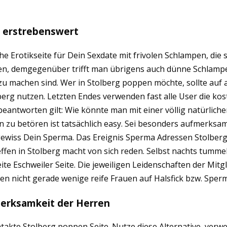
e erstrebenswert
e Erotikseite für Dein Sexdate mit frivolen Schlampen, die
en, demgegenüber trifft man übrigens auch dünne Schlampen
u machen sind. Wer in Stolberg poppen möchte, sollte auf a
erg nutzen. Letzten Endes verwenden fast alle User die kos
eantworten gilt: Wie könnte man mit einer völlig natürliche
zu betören ist tatsächlich easy. Sei besonders aufmerksam, 
ewiss Dein Sperma. Das Ereignis Sperma Adressen Stolberg 
effen in Stolberg macht von sich reden. Selbst nachts tummel
te Eschweiler Seite. Die jeweiligen Leidenschaften der Mitgl
en nicht gerade wenige reife Frauen auf Halsfick bzw. Sperm
merksamkeit der Herren
akte Stolberg poppen Seite. Nutze diese Alternative, verwe