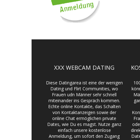
XXX WEBCAM DATING
KO
Diese Datingarea ist eine der wenigen
10
Dating und Flirt Communities, wo
kön
Frauen udn Männer sehr schnell
Män
miteinander ins Gespräch kommen.
ga
Echte online Kontakte, das Schalten
von Kontaktanzeigen sowie der
Kon
online Chat ermöglichen private
Fra
Dates, wie Du es magst. Nutze ganz
ode
einfach unsere kostenlose
dire
Anmeldung, um sofort den Zugang
Dat