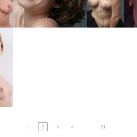
1
2
3
4
…
21