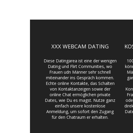
XXX WEBCAM DATING
KO
Diese Datingarea ist eine der wenigen
10
Dating und Flirt Communities, wo
kön
Frauen udn Männer sehr schnell
Män
miteinander ins Gespräch kommen.
ga
Echte online Kontakte, das Schalten
von Kontaktanzeigen sowie der
Kon
online Chat ermöglichen private
Fra
Dates, wie Du es magst. Nutze ganz
ode
einfach unsere kostenlose
dire
Anmeldung, um sofort den Zugang
Dat
für den Chatraum er erhalten.